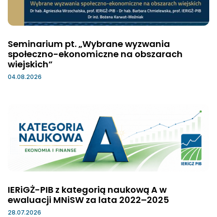
Seminarium pt. „Wybrane wyzwania
społeczno-ekonomiczne na obszarach
wiejskich”
04.08.2026
IERiGŻ-PIB z kategorią naukową A w
ewaluacji MNiSW za lata 2022–2025
28.07.2026