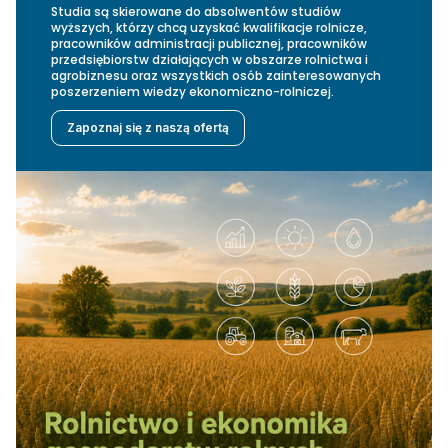
Studia są skierowane do absolwentów studiów
wyższych, którzy chcą uzyskać kwalifikacje rolnicze,
pracowników administracji publicznej, pracowników
przedsiębiorstw działających w obszarze rolnictwa i
agrobiznesu oraz wszystkich osób zainteresowanych
poszerzeniem wiedzy ekonomiczno-rolniczej.
Zapoznaj się z naszą ofertą